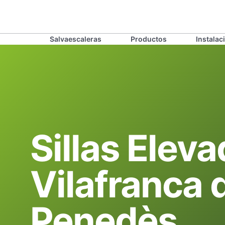
Salvaescaleras
Productos
Instalac
Sillas Elev
Vilafranca 
Penedès