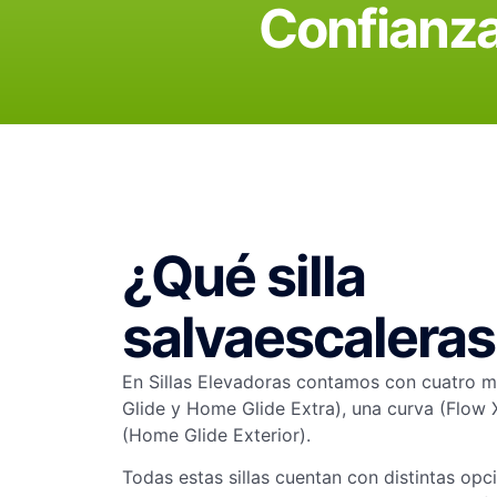
Confianza
d
*
e
d
a
t
o
s
*
¿Qué silla
salvaescaleras
En Sillas Elevadoras contamos con cuatro 
Glide y Home Glide Extra), una curva (Flow 
(Home Glide Exterior).
Todas estas sillas cuentan con distintas op