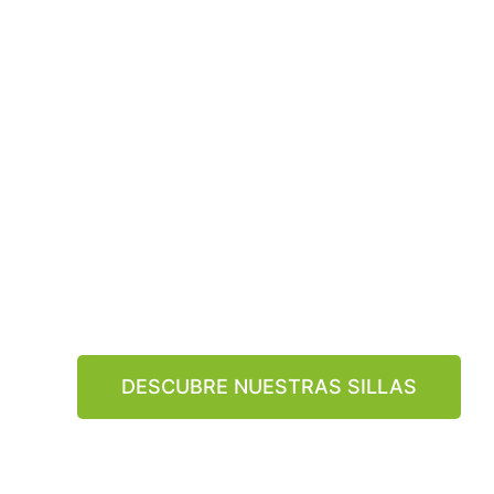
solución si
obras para 
independe
Nuestras sillas elevadoras ofrecen comodidad y 
todo tipo de escaleras, ya sean rectas o curvas. 
una simplicidad sin esfuerzo y una seguridad abso
DESCUBRE NUESTRAS SILLAS