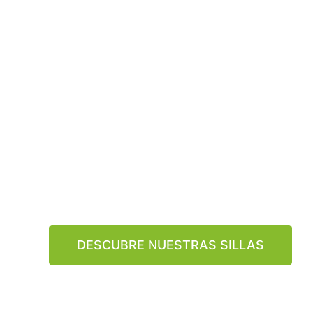
solución si
obras para 
independe
Nuestras sillas elevadoras ofrecen comodidad y 
todo tipo de escaleras, ya sean rectas o curvas. 
una simplicidad sin esfuerzo y una seguridad abso
DESCUBRE NUESTRAS SILLAS