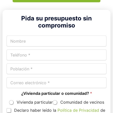
Pida su presupuesto sin
compromiso
N
o
m
T
b
e
r
l
e
P
é
*
o
f
b
o
C
l
n
o
a
o
r
c
*
¿Vivienda particular o comunidad?
*
r
i
e
ó
Vivienda particular
Comunidad de vecinos
o
n
e
*
P
Declaro haber leído la
Política de Privacidad
de
l