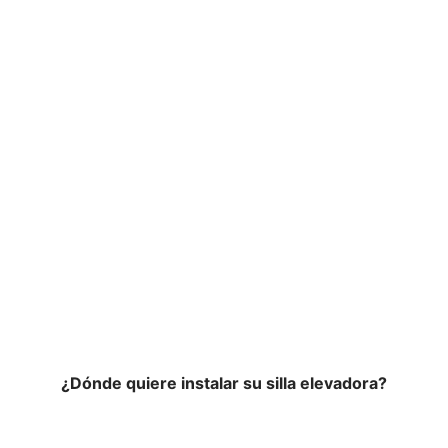
Confianza y seguridad en
todo momento
¿Dónde quiere instalar su silla elevadora?