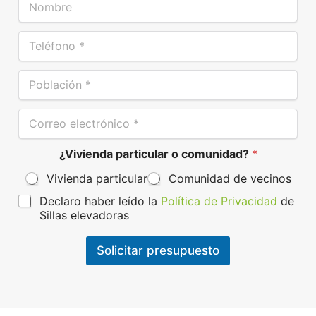
o
m
T
b
e
r
l
e
P
é
*
o
f
b
o
C
l
n
o
a
o
r
c
*
¿Vivienda particular o comunidad?
*
r
i
e
ó
Vivienda particular
Comunidad de vecinos
o
n
e
*
P
Declaro haber leído la
Política de Privacidad
de
l
r
Sillas elevadoras
e
o
c
t
t
Solicitar presupuesto
e
r
c
ó
c
n
i
i
ó
c