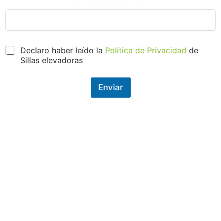
P
Declaro haber leído la
Política de Privacidad
de
r
Sillas elevadoras
o
t
e
Enviar
c
c
i
ó
n
d
e
d
a
t
o
s
*