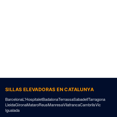
Aviso Legal
Política de Privacidad
Política de Cookies
Declaración de Accesibilidad
Sillas Elevadoras © 2026. Todos los derechos reservados.
SILLAS ELEVADORAS EN CATALUNYA
Barcelona
L'Hospitalet
Badalona
Terrassa
Sabadell
Tarragona
Lleida
Girona
Mataro
Reus
Manresa
Vilafranca
Cambrils
Vic
Igualada