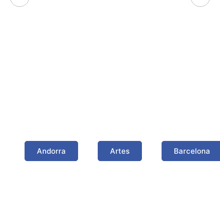
Algunas poblaciones
donde hemos trabajado
Andorra
Artes
Barcelona