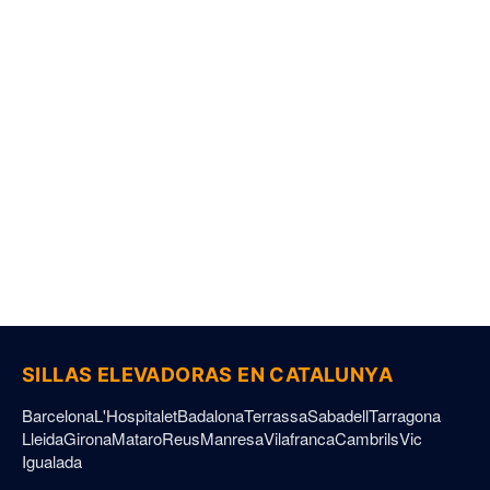
Aviso Legal
Política de Privacidad
Política de Cookies
Declaración de Accesibilidad
Sillas Elevadoras © 2026. Todos los derechos reservados.
SILLAS ELEVADORAS EN CATALUNYA
Barcelona
L'Hospitalet
Badalona
Terrassa
Sabadell
Tarragona
Lleida
Girona
Mataro
Reus
Manresa
Vilafranca
Cambrils
Vic
Igualada