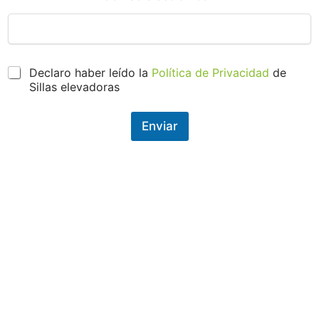
P
Declaro haber leído la
Política de Privacidad
de
r
Sillas elevadoras
o
t
e
Enviar
c
c
i
ó
n
d
e
d
a
t
o
s
*