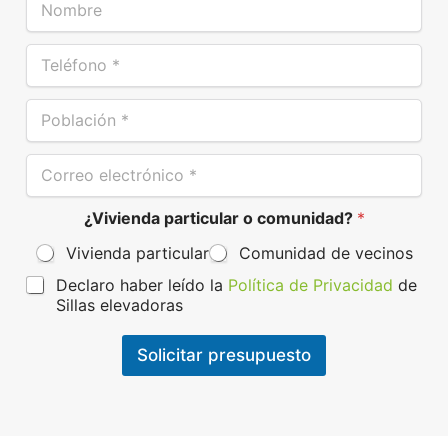
o
m
T
b
e
r
l
e
P
é
*
o
f
b
o
C
l
n
o
a
o
r
c
*
¿Vivienda particular o comunidad?
*
r
i
e
ó
Vivienda particular
Comunidad de vecinos
o
n
e
*
P
Declaro haber leído la
Política de Privacidad
de
l
r
Sillas elevadoras
e
o
c
t
t
Solicitar presupuesto
e
r
c
ó
c
n
i
i
ó
c