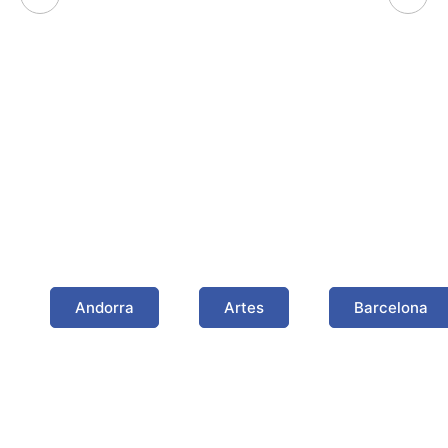
Algunas poblaciones
donde hemos trabajado
Andorra
Artes
Barcelona