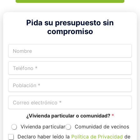
Pida su presupuesto sin
compromiso
N
o
m
T
b
e
r
l
e
P
é
*
o
f
b
o
C
l
n
o
a
o
r
c
*
¿Vivienda particular o comunidad?
*
r
i
e
ó
Vivienda particular
Comunidad de vecinos
o
n
e
*
P
Declaro haber leído la
Política de Privacidad
de
l