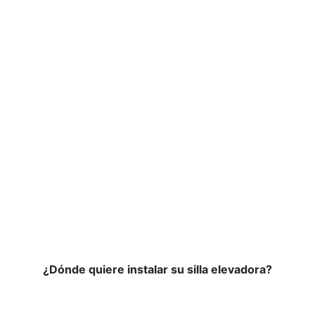
Confianza y seguridad en
todo momento
¿Dónde quiere instalar su silla elevadora?