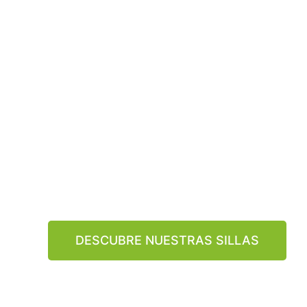
solución si
obras para 
independe
Nuestras sillas elevadoras ofrecen comodidad y 
todo tipo de escaleras, ya sean rectas o curvas. 
una simplicidad sin esfuerzo y una seguridad abso
DESCUBRE NUESTRAS SILLAS