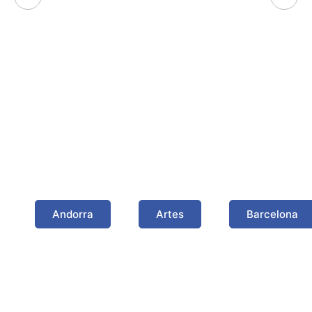
Algunas poblaciones
donde hemos trabajado
Andorra
Artes
Barcelona