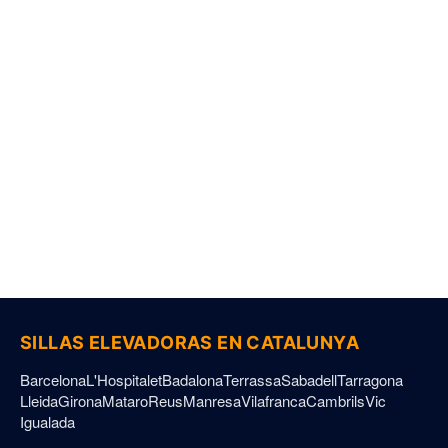
Aviso Legal
Política de Privacidad
Política de Cookies
Declaración de Accesibilidad
Sillas Elevadoras © 2026. Todos los derechos reservados.
SILLAS ELEVADORAS EN CATALUNYA
Barcelona
L'Hospitalet
Badalona
Terrassa
Sabadell
Tarragona
Lleida
Girona
Mataro
Reus
Manresa
Vilafranca
Cambrils
Vic
Igualada