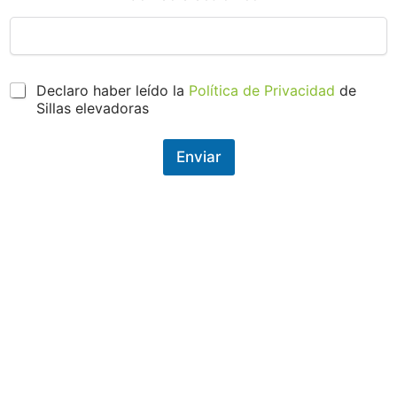
P
Declaro haber leído la
Política de Privacidad
de
r
Sillas elevadoras
o
t
e
Enviar
c
c
i
ó
n
d
e
d
a
t
o
s
*