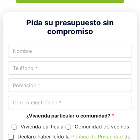
Pida su presupuesto sin
compromiso
N
o
m
T
b
e
r
l
e
P
é
*
o
f
b
o
C
l
n
o
a
o
r
c
*
¿Vivienda particular o comunidad?
*
r
i
e
ó
Vivienda particular
Comunidad de vecinos
o
n
e
*
P
Declaro haber leído la
Política de Privacidad
de
l