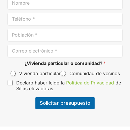
o
m
T
b
e
r
l
e
P
é
*
o
f
b
o
C
l
n
o
a
o
r
c
*
¿Vivienda particular o comunidad?
*
r
i
e
ó
Vivienda particular
Comunidad de vecinos
o
n
e
*
P
Declaro haber leído la
Política de Privacidad
de
l
r
Sillas elevadoras
e
o
c
t
t
Solicitar presupuesto
e
r
c
ó
c
n
i
i
ó
c