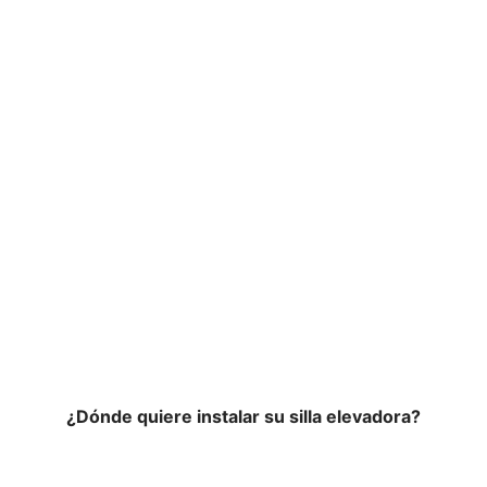
Confianza y seguridad en
todo momento
¿Dónde quiere instalar su silla elevadora?