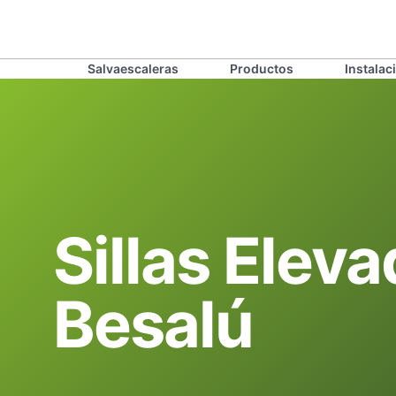
Salvaescaleras
Productos
Instalac
Sillas Elev
Besalú