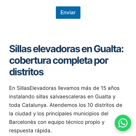
o
t
e
Enviar
c
c
i
ó
n
Sillas elevadoras en Gualta:
d
e
cobertura completa por
d
a
distritos
t
o
s
*
En SillasElevadoras llevamos más de 15 años
instalando sillas salvaescaleras en Gualta y
toda Catalunya. Atendemos los 10 distritos de
la ciudad y los principales municipios del
Barcelonès con equipo técnico propio y
respuesta rápida.