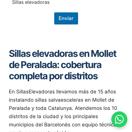
r
Sillas elevadoras
o
t
e
Enviar
c
c
i
ó
n
Sillas elevadoras en Mollet
d
e
de Peralada: cobertura
d
a
completa por distritos
t
o
s
*
En SillasElevadoras llevamos más de 15 años
instalando sillas salvaescaleras en Mollet de
Peralada y toda Catalunya. Atendemos los 10
distritos de la ciudad y los principales
municipios del Barcelonès con equipo técnico