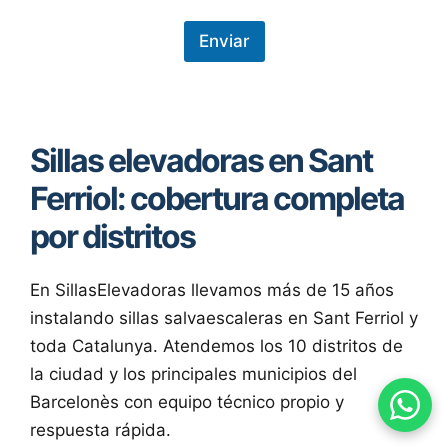
o
t
e
Enviar
c
c
i
ó
n
Sillas elevadoras en Sant
d
e
Ferriol: cobertura completa
d
a
por distritos
t
o
s
*
En SillasElevadoras llevamos más de 15 años
instalando sillas salvaescaleras en Sant Ferriol y
toda Catalunya. Atendemos los 10 distritos de
la ciudad y los principales municipios del
Barcelonès con equipo técnico propio y
respuesta rápida.