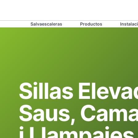
Salvaescaleras
Productos
Instalac
Sillas Elev
Saus, Cama
i Llampaies