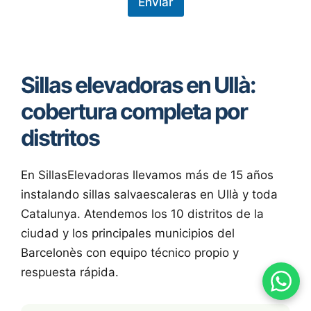
e
Enviar
c
c
i
ó
n
Sillas elevadoras en Ullà:
d
e
cobertura completa por
d
a
distritos
t
o
s
*
En SillasElevadoras llevamos más de 15 años
instalando sillas salvaescaleras en Ullà y toda
Catalunya. Atendemos los 10 distritos de la
ciudad y los principales municipios del
Barcelonès con equipo técnico propio y
respuesta rápida.