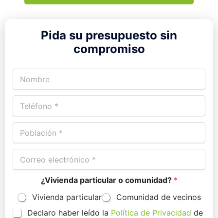
Pida su presupuesto sin
compromiso
N
o
m
T
b
e
r
l
e
P
é
*
o
f
b
o
C
l
n
o
a
o
r
c
*
¿Vivienda particular o comunidad?
*
r
i
e
ó
Vivienda particular
Comunidad de vecinos
o
n
e
*
P
Declaro haber leído la
Política de Privacidad
de
l