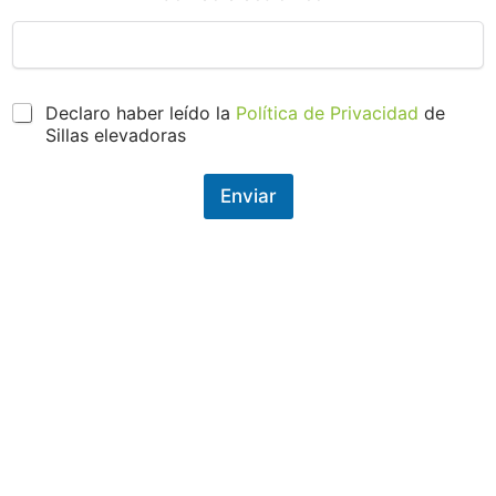
P
Declaro haber leído la
Política de Privacidad
de
r
Sillas elevadoras
o
t
e
Enviar
c
c
i
ó
n
d
e
d
a
t
o
s
*