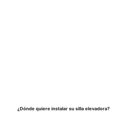
Confianza y seguridad en
todo momento
¿Dónde quiere instalar su silla elevadora?