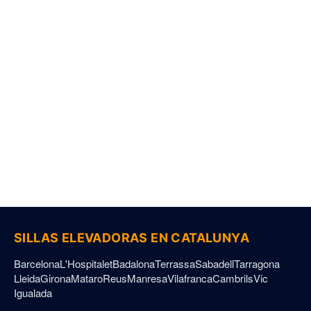
Aviso Legal
Política de Privacidad
Política de Cookies
Declaración de Accesibilidad
Sillas Elevadoras © 2026. Todos los derechos reservados.
SILLAS ELEVADORAS EN CATALUNYA
Barcelona
L'Hospitalet
Badalona
Terrassa
Sabadell
Tarragona
Lleida
Girona
Mataro
Reus
Manresa
Vilafranca
Cambrils
Vic
Igualada