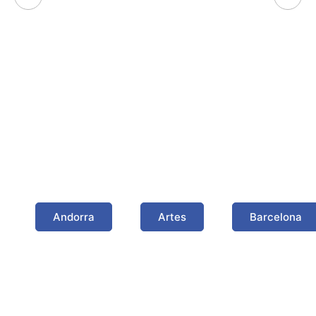
Algunas poblaciones
donde hemos trabajado
Andorra
Artes
Barcelona