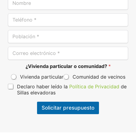
o
m
T
b
e
r
l
e
P
é
*
o
f
b
o
C
l
n
o
a
o
r
c
*
¿Vivienda particular o comunidad?
*
r
i
e
ó
Vivienda particular
Comunidad de vecinos
o
n
e
*
P
Declaro haber leído la
Política de Privacidad
de
l
r
Sillas elevadoras
e
o
c
t
t
Solicitar presupuesto
e
r
c
ó
c
n
i
i
ó
c