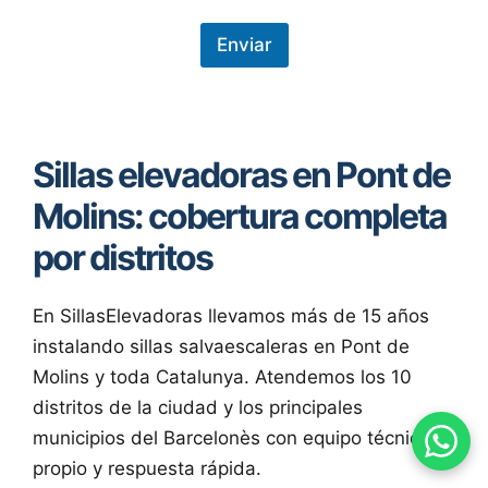
o
t
e
Enviar
c
c
i
ó
n
Sillas elevadoras en Pont de
d
e
Molins: cobertura completa
d
a
por distritos
t
o
s
*
En SillasElevadoras llevamos más de 15 años
instalando sillas salvaescaleras en Pont de
Molins y toda Catalunya. Atendemos los 10
distritos de la ciudad y los principales
municipios del Barcelonès con equipo técnico
propio y respuesta rápida.